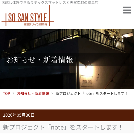
お試し体感できるラテックスマットレスと天然素材の寝具店
内
容
を
ス
キ
ッ
プ
お知らせ・新着情報
TOP
お知らせ・新着情報
新プロジェクト「note」をスタートします！
2026年05月30日
新プロジェクト「note」をスタートします！