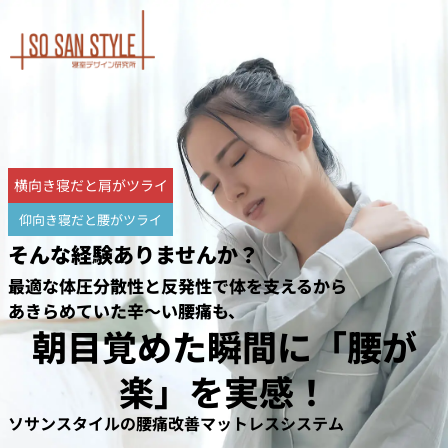
内
容
を
ス
キ
ッ
プ
横向き寝だと肩がツライ
仰向き寝だと腰がツライ
そんな経験ありませんか？
最適な体圧分散性と反発性で体を支えるから
あきらめていた辛〜い腰痛も、
朝目覚めた瞬間に「腰が
楽」を実感！
ソサンスタイルの腰痛改善マットレスシステム