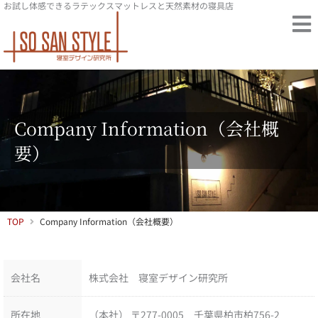
お試し体感できるラテックスマットレスと天然素材の寝具店
内
容
を
ス
キ
ッ
Company Information（会社概
プ
要）
TOP
Company Information（会社概要）
会社名
株式会社 寝室デザイン研究所
所在地
（本社） 〒277-0005 千葉県柏市柏756-2