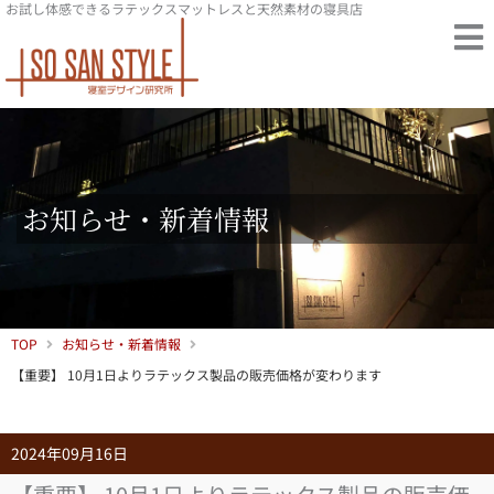
お試し体感できるラテックスマットレスと天然素材の寝具店
内
容
を
ス
キ
ッ
プ
お知らせ・新着情報
TOP
お知らせ・新着情報
【重要】 10月1日よりラテックス製品の販売価格が変わります
2024年09月16日