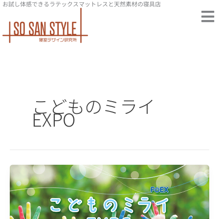
お試し体感できるラテックスマットレスと天然素材の寝具店
内
容
を
ス
キ
ッ
プ
こどものミライ
EXPO