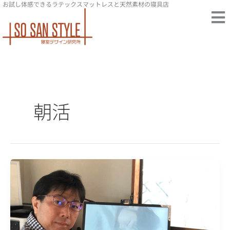
お試し体感できるラテックスマットレスと天然素材の寝具店
内
容
を
ス
キ
ッ
プ
朝活