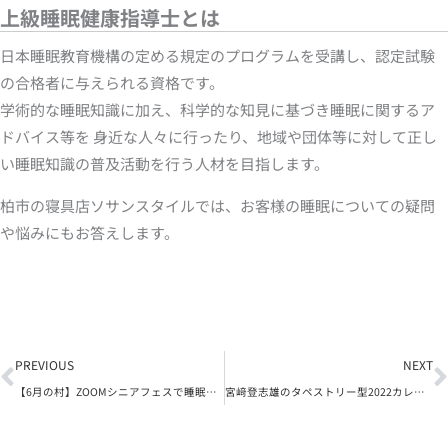
上級睡眠健康指導士とは
日本睡眠教育機構の定める規定のプログラムを受講し、認定試験
の合格者に与えられる資格です。
学術的な睡眠知識に加え、科学的な知見に基づき睡眠に関するア
ドバイス等を 身近な人々に行ったり、地域や団体等に対して正し
い睡眠知識の普及活動を行う人材を目指します。
柏市の寝具店ソサンスタイルでは、お客様の睡眠についての疑問
や悩みにもお答えします。
Prev
N
PREVIOUS
NEXT
【6月の村】ZOOMシニアフェスで睡眠についてお話ししました
宮﨑登志雄のタペストリー型2022カレンダー入荷しました