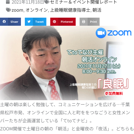
2021年11月18日
セミナー＆イベント開催レポート
zoom
,
オンライン
,
上級睡眠健康指導士
,
朝活
Shaer
Tweet
Pinterest
Print
土曜の朝は楽しく勉強して、コミュニケーションを広げる…千葉
県松戸市発、オンラインで全国に人と町ををつなごうと女性メン
バーたちが企画運営している「てtoてナビ」。
ZOOM開催で土曜日の朝の「朝活」と金曜夜の「夜活」。どちらも