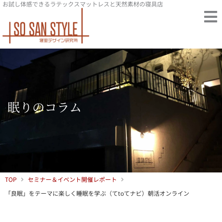
お試し体感できるラテックスマットレスと天然素材の寝具店
内
容
を
ス
キ
ッ
プ
眠りのコラム
TOP
セミナー＆イベント開催レポート
「良眠」をテーマに楽しく睡眠を学ぶ（てtoてナビ）朝活オンライン