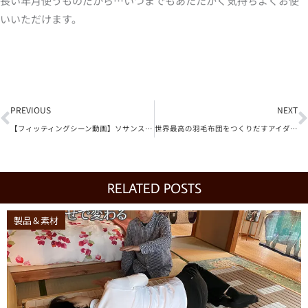
長い年月使うものだから…いつまでもあたたかく気持ちよくお使
いいただけます。
Prev
N
PREVIOUS
NEXT
【フィッティングシーン動画】ソサンスタイルのマットレスシステム
世界最高の羽毛布団をつくりだすアイダーダックと農夫との関係
RELATED POSTS
製品＆素材