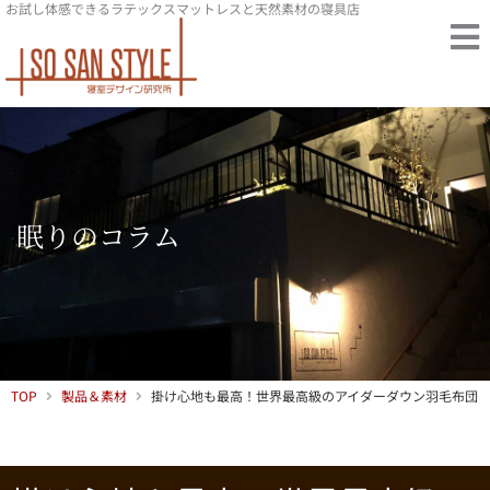
お試し体感できるラテックスマットレスと天然素材の寝具店
内
容
を
ス
キ
ッ
プ
眠りのコラム
TOP
製品＆素材
掛け心地も最高！世界最高級のアイダーダウン羽毛布団