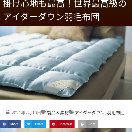
掛け心地も最高！世界最高級の
アイダーダウン羽毛布団
2021年2月10日
製品＆素材
アイダーダウン
,
羽毛布団
Shaer
Tweet
Pinterest
Print