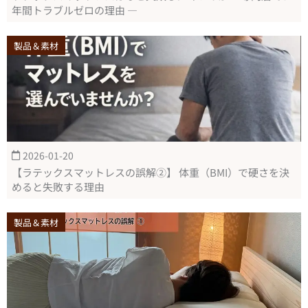
年間トラブルゼロの理由 ―
製品＆素材
2026-01-20
【ラテックスマットレスの誤解②】 体重（BMI）で硬さを決
めると失敗する理由
製品＆素材