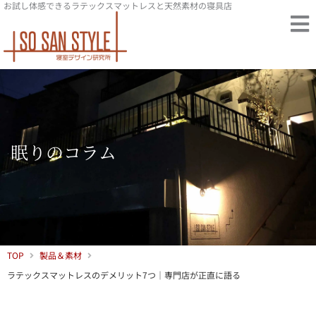
お試し体感できるラテックスマットレスと天然素材の寝具店
内
容
を
ス
キ
ッ
プ
眠りのコラム
TOP
製品＆素材
ラテックスマットレスのデメリット7つ｜専門店が正直に語る