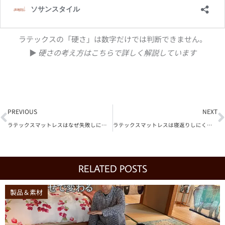
ラテックスの「硬さ」は数字だけでは判断できません。
▶︎
硬さの考え方はこちらで詳しく解説しています
Prev
N
PREVIOUS
NEXT
ラテックスマットレスはなぜ失敗しにくいのか― 専門店で6年間トラブルゼロの理由 ―
ラテックスマットレスは寝返りしにくい？― そう感じる人に共通する“ある勘違い”
RELATED POSTS
製品＆素材