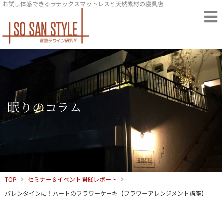
お試し体感できるラテックスマットレスと天然素材の寝具店
内
容
を
ス
キ
ッ
プ
眠りのコラム
TOP
セミナー＆イベント開催レポート
バレンタインに！ハートのフラワーケーキ【フラワーアレンジメント講座】