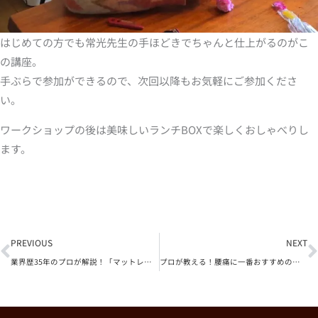
はじめての方でも常光先生の手ほどきでちゃんと仕上がるのがこ
の講座。
手ぶらで参加ができるので、次回以降もお気軽にご参加くださ
い。
ワークショップの後は美味しいランチBOXで楽しくおしゃべりし
ます。
Prev
N
PREVIOUS
NEXT
業界歴35年のプロが解説！「マットレス」と「敷き布団」YouTube
プロが教える！腰痛に一番おすすめのマットレス You Tube