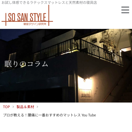
お試し体感できるラテックスマットレスと天然素材の寝具店
内
容
を
ス
キ
ッ
プ
眠りのコラム
TOP
製品＆素材
プロが教える！腰痛に一番おすすめのマットレス You Tube