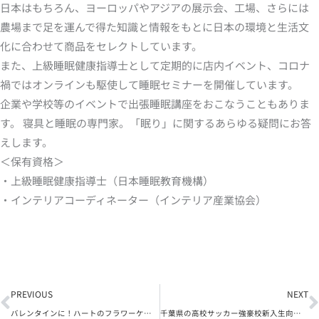
日本はもちろん、ヨーロッパやアジアの展示会、工場、さらには
農場まで足を運んで得た知識と情報をもとに日本の環境と生活文
化に合わせて商品をセレクトしています。
また、上級睡眠健康指導士として定期的に店内イベント、コロナ
禍ではオンラインも駆使して睡眠セミナーを開催しています。
企業や学校等のイベントで出張睡眠講座をおこなうこともありま
す。 寝具と睡眠の専門家。「眠り」に関するあらゆる疑問にお答
えします。
＜保有資格＞
・上級睡眠健康指導士（日本睡眠教育機構）
・インテリアコーディネーター（インテリア産業協会）
Prev
N
PREVIOUS
NEXT
バレンタインに！ハートのフラワーケーキ【フラワーアレンジメント講座】
千葉県の高校サッカー強豪校新入生向け寝具セット