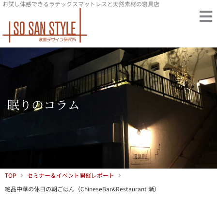
お試し体感できるラテックスマットレスと天然素材の寝具店
内
容
を
ス
キ
ッ
プ
眠りのコラム
TOP
セミナー＆イベント開催レポート
絶品中華の休日の朝ごはん（ChineseBar&Restaurant 漸）