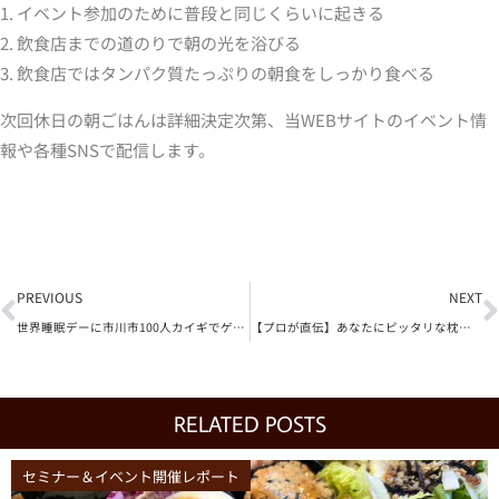
1. イベント参加のために普段と同じくらいに起きる
2. 飲食店までの道のりで朝の光を浴びる
3. 飲食店ではタンパク質たっぷりの朝食をしっかり食べる
次回休日の朝ごはんは詳細決定次第、当WEBサイトのイベント情
報や各種SNSで配信します。
Prev
N
PREVIOUS
NEXT
世界睡眠デーに市川市100人カイギでゲストトーク
【プロが直伝】あなたにピッタリな枕の選び方 YouTube
RELATED POSTS
セミナー＆イベント開催レポート