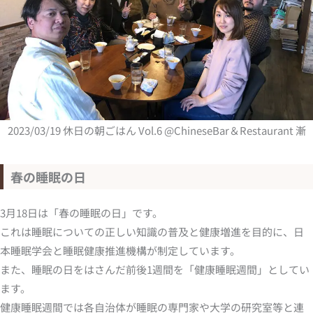
2023/03/19 休日の朝ごはん Vol.6 @ChineseBar＆Restaurant 漸
春の睡眠の日
3月18日は「春の睡眠の日」です。
これは睡眠についての正しい知識の普及と健康増進を目的に、日
本睡眠学会と睡眠健康推進機構が制定しています。
また、睡眠の日をはさんだ前後1週間を「健康睡眠週間」としてい
ます。
健康睡眠週間では各自治体が睡眠の専門家や大学の研究室等と連