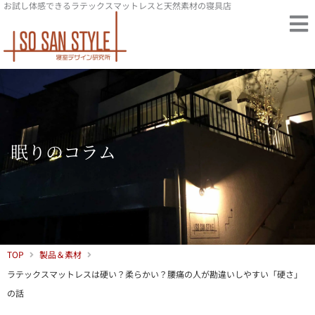
お試し体感できるラテックスマットレスと天然素材の寝具店
内
容
を
ス
キ
ッ
プ
眠りのコラム
TOP
製品＆素材
ラテックスマットレスは硬い？柔らかい？腰痛の人が勘違いしやすい「硬さ」
の話