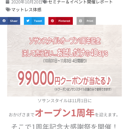
2020年10月20日
セミナー＆イベント開催レポート
マットレス体感
Shaer
Tweet
Pinterest
Print
ソサンスタイルは11月1日に
オープン1周年
おかげさまで
を迎えます。
そこで1周年記念大感謝祭を開催！