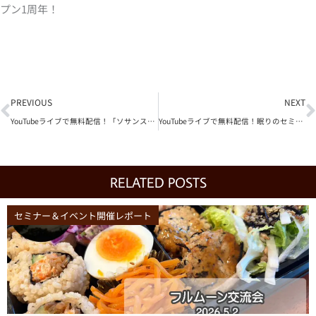
プン1周年！
Prev
N
PREVIOUS
NEXT
YouTubeライブで無料配信！「ソサンスタイル眠りのセミナー」第3回はアンチエイジングはいい眠りから～睡眠中の心と身体のメンテナンス～
YouTubeライブで無料配信！眠りのセミナー最終回「快適な眠りに導く…寝室と寝具」
RELATED POSTS
セミナー＆イベント開催レポート