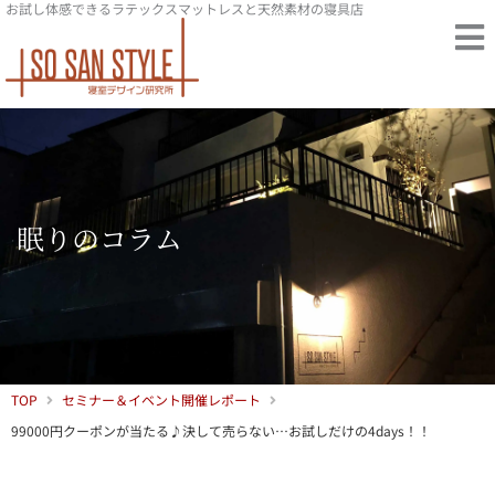
お試し体感できるラテックスマットレスと天然素材の寝具店
内
容
を
ス
キ
ッ
プ
眠りのコラム
TOP
セミナー＆イベント開催レポート
99000円クーポンが当たる♪決して売らない…お試しだけの4days！！