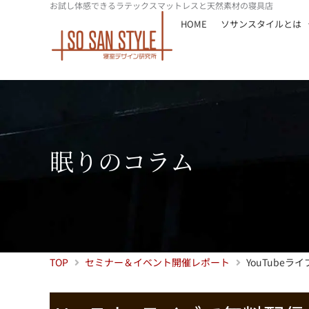
お試し体感できるラテックスマットレスと天然素材の寝具店
内
HOME
ソサンスタイルとは
容
を
ス
キ
ッ
プ
眠りのコラム
TOP
セミナー＆イベント開催レポート
YouTub