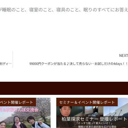
が睡眠のこと、寝室のこと、寝具のこと、眠りのすべてにお答
NEX
フレンチの名店「gawa Mishima」の小川正道シェフによる一夜限りの特別ディナー
99000円クーポンが当たる♪決して売らない…お試しだけの4days！
ベント開催レポート
セミナー＆イベント開催レポート