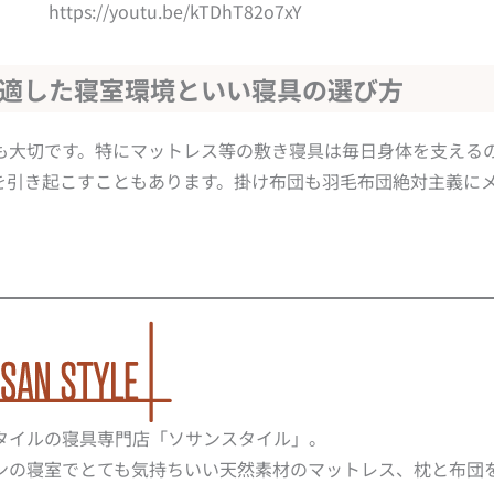
https://youtu.be/kTDhT82o7xY
に適した寝室環境といい寝具の選び方
も大切です。特にマットレス等の敷き寝具は毎日身体を支える
を引き起こすこともあります。掛け布団も羽毛布団絶対主義に
）
タイルの寝具専門店「ソサンスタイル」。
ンの寝室でとても気持ちいい天然素材のマットレス、枕と布団