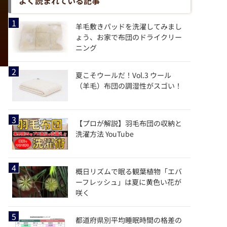
よく読まれている記事
羊毛敷きパッドを洗濯してみまし
ょう、お家で布団のドライクリー
ニング
夏こそウールだ！Vol.3 ウール
（羊毛）布団の調湿性がスゴい！
【プロが解説】羽毛布団の収納と
洗濯方法 YouTube
概日リズムで眠る観葉植物「エバ
ーフレッシュ」は夏に黄色い花が
咲く
都道府県別平均睡眠時間の格差の