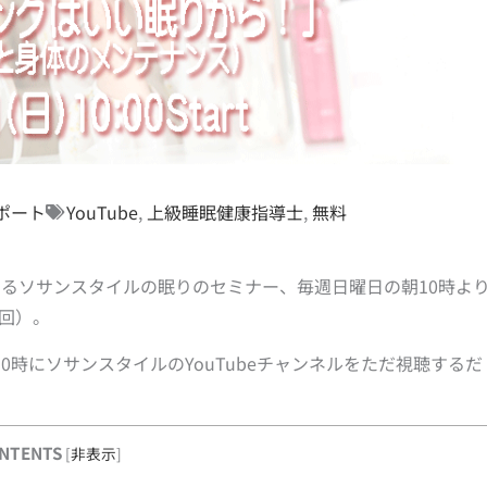
ポート
YouTube
,
上級睡眠健康指導士
,
無料
るソサンスタイルの眠りのセミナー、毎週日曜日の朝10時よ
4回）。
時にソサンスタイルのYouTubeチャンネルをただ視聴するだ
NTENTS
[
非表示
]