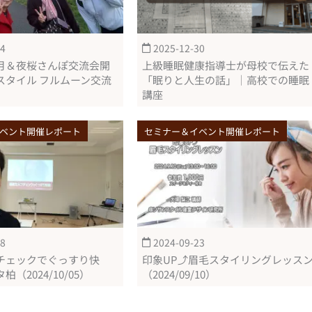
04
2025-12-30
月＆夜桜さんぽ交流会開
上級睡眠健康指導士が母校で伝えた
スタイル フルムーン交流
「眠りと人生の話」｜高校での睡眠
講座
ベント開催レポート
セミナー＆イベント開催レポート
08
2024-09-23
チェックでぐっすり快
印象UP⤴眉毛スタイリングレッス
（2024/10/05）
（2024/09/10）