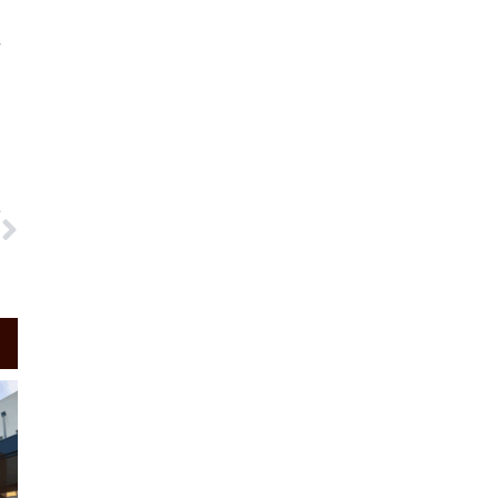
え
Next
T
！