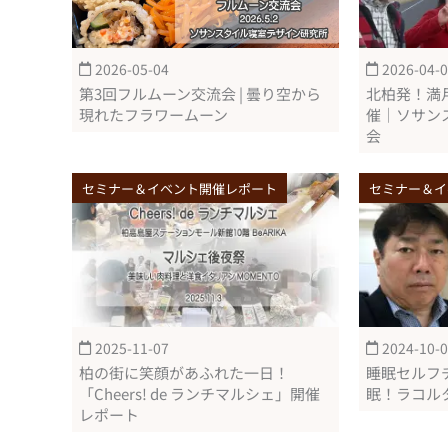
2026-05-04
2026-04-
第3回フルムーン交流会 | 曇り空から
北柏発！満
現れたフラワームーン
催｜ソサン
会
セミナー＆イベント開催レポート
セミナー＆イ
2025-11-07
2024-10-
柏の街に笑顔があふれた一日！
睡眠セルフ
「Cheers! de ランチマルシェ」開催
眠！ラコルタ柏
レポート