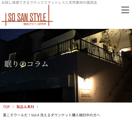
お試し体感できるラテックスマットレスと天然素材の寝具店
内
容
を
ス
キ
ッ
プ
眠りのコラム
TOP
製品＆素材
夏こそウールだ！Vol.4 洗えるダウンケット購入検討中の方へ