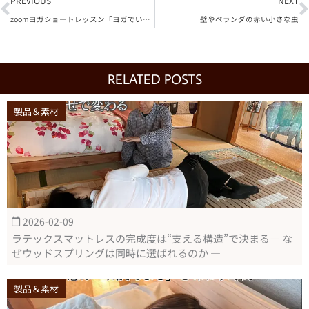
PREVIOUS
NEXT
zoomヨガショートレッスン「ヨガでいい眠り」開催しました
壁やベランダの赤い小さな虫
RELATED POSTS
製品＆素材
2026-02-09
ラテックスマットレスの完成度は“支える構造”で決まる― な
ぜウッドスプリングは同時に選ばれるのか ―
製品＆素材