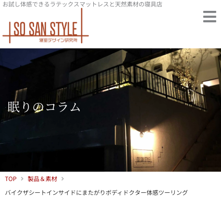
お試し体感できるラテックスマットレスと天然素材の寝具店
内
容
を
ス
キ
ッ
プ
眠りのコラム
TOP
製品＆素材
バイクザシートインサイドにまたがりボディドクター体感ツーリング