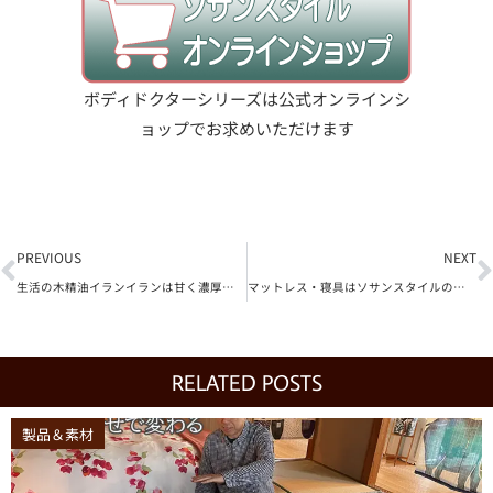
ボディドクターシリーズは公式オンラインシ
ョップでお求めいただけます
Prev
N
PREVIOUS
NEXT
生活の木精油イランイランは甘く濃厚な香りで睡眠にも効果あり
マットレス・寝具はソサンスタイルのサブスクプラスがお得
RELATED POSTS
製品＆素材