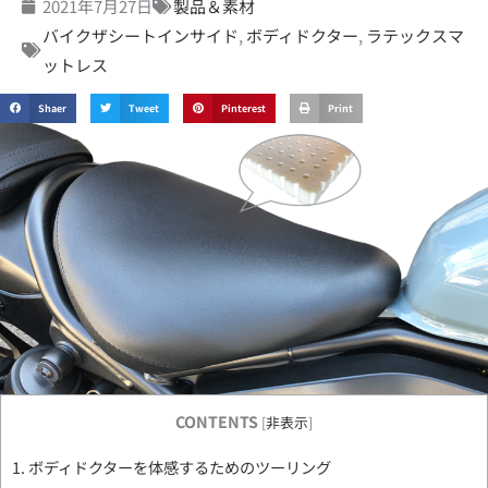
2021年7月27日
製品＆素材
バイクザシートインサイド
,
ボディドクター
,
ラテックスマ
ットレス
Shaer
Tweet
Pinterest
Print
CONTENTS
[
非表示
]
1.
ボディドクターを体感するためのツーリング