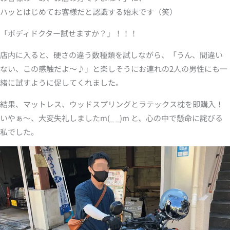
ハッとはじめてお客様だと認識する始末です（笑）
「ボディドクター試せますか？」！！！
店内に入ると、硬さの違う数種類を試しながら、「うん、間違い
ない、この感触だよ～♪」と楽しそうにお連れの2人の男性にも一
緒に試すように促してくれました。
結果、マットレス、ウッドスプリングとラテックス枕を即購入！
いやぁ～、大変失礼しましたm(_ _)m と、心の中で懸命に詫びる
私でした。