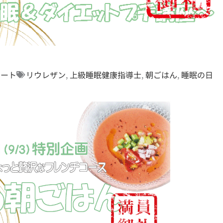
ポート
リウレザン
,
上級睡眠健康指導士
,
朝ごはん
,
睡眠の日