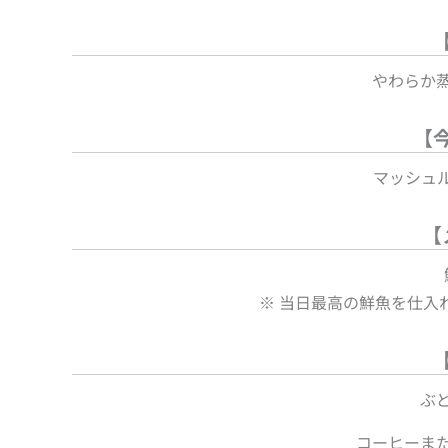
やわらか
【
マッシュ
【
※ 当日最高の鮮魚を仕入
ぶ
コーヒーま