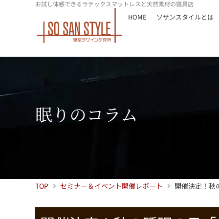
お試し体感できるラテックスマットレスと天然素材の寝具店
内
HOME
ソサンスタイルとは
容
を
ス
キ
ッ
プ
眠りのコラム
TOP
セミナー＆イベント開催レポート
開催決定！秋