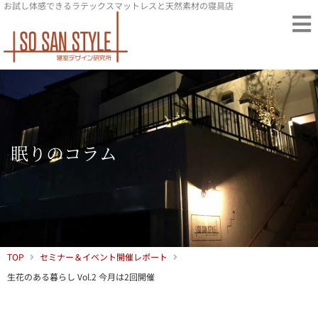
お試し体感できるラテックスマットレスと天然素材の寝具店
内
容
を
ス
キ
ッ
プ
眠りのコラム
TOP
セミナー＆イベント開催レポート
生花のある暮らし Vol.2 今月は2回開催