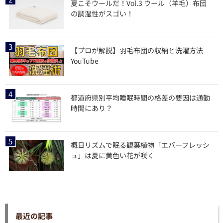
夏こそウールだ！Vol.3 ウール（羊毛）布団
の調湿性がスゴい！
【プロが解説】羽毛布団の収納と洗濯方法
YouTube
都道府県別平均睡眠時間の格差の要因は通勤
時間にあり？
概日リズムで眠る観葉植物「エバーフレッシ
ュ」は夏に黄色い花が咲く
最近の記事