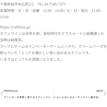
千葉県柏市末広町2-2 TEL 04-7145-7277
営業時間：水・木・金曜 11:00 – 15:00 / 土・日・祝日 11:00 –
17:00
https://cafeline.jp/
カフェラインは40年も前、高校時代のクラスメートと結構通った
当時は純喫茶。
テーブルゲームのインベーダーゲームにハマり、クリームソーダを
飲んでいた？とっても懐かしい思い出のあるカフェです。
いまではとってもお洒落になりました。
Prev
N
PREVIOUS
NEXT
ラベンダーの季節♪香りのスティックとサシェのワークショップ開催
いよいよはじまる！オンライン展示会「住まいのミライEXPO」