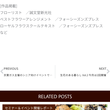
[作品掲載]
フローリスト ／誠文堂新光社
ベストフラワーアレンジメント ／フォーシーズンズプレス
ローヤルフラワスクールテキスト ／フォーシーズンズプレス
など
Prev
N
PREVIOUS
NEXT
京葉ガス主催のシニア向けイベントで睡眠セミナーを開催
生花のある暮らし Vol.2 今月は2回開催
RELATED POSTS
セミナー＆イベント開催レポート