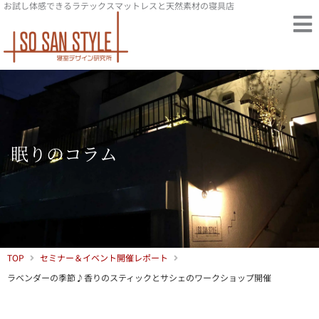
お試し体感できるラテックスマットレスと天然素材の寝具店
内
容
を
ス
キ
ッ
プ
眠りのコラム
TOP
セミナー＆イベント開催レポート
ラベンダーの季節♪香りのスティックとサシェのワークショップ開催