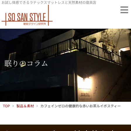
お試し体感できるラテックスマットレスと天然素材の寝具店
内
容
を
ス
キ
ッ
プ
眠りのコラム
TOP
製品＆素材
カフェインゼロの健康的な赤いお茶ルイボスティー