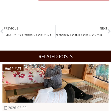
Prev
N
PREVIOUS
NEXT
BRITA（ブリタ）浄水ポットの水でルイボスティーを入れています
今月の階段下の鉢植えはオレンジ色の日日草です
RELATED POSTS
製品＆素材
2026-02-09