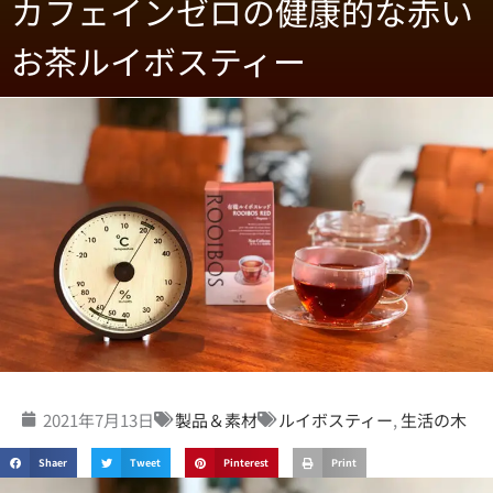
カフェインゼロの健康的な赤い
お茶ルイボスティー
2021年7月13日
製品＆素材
ルイボスティー
,
生活の木
Shaer
Tweet
Pinterest
Print